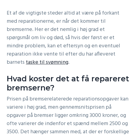
g
Et af de vigtigste steder altid at være på forkant
a
med reparationerne, er når det kommer til
t
bremserne. Her er det nemlig i høj grad et
i
spørgsmål om liv og død, så hvis der først er et
o
mindre problem, kan et eftersyn og en eventuel
n
reparation ikke vente til efter du har afleveret
barnets
taske til svømning
.
Hvad koster det at få repareret
bremserne?
Prisen på bremserelaterede reparationsopgaver kan
variere i høj grad, men gennemsnitsprisen på
opgaver på bremser ligger omkring 3000 kroner, og
ofte varierer de indenfor et spænd mellem 2500 og
3500. Det hænger sammen med, at der er forskellige