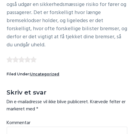
også udgør en sikkerhedsmæssige risiko for fører og
passagerer. Det er forskelligt hvor længe
bremseklodser holder, og ligeledes er det
forskelligt, hvor ofte forskellige bilister bremser, og
derfor er det vigtigt at få tjekket dine bremser, så
du undgår uheld.
Filed Under:
Uncategorized
R
Skriv et svar
e
Din e-mailadresse vil ikke blive publiceret.
Krævede felter er
a
markeret med
*
d
e
Kommentar
r