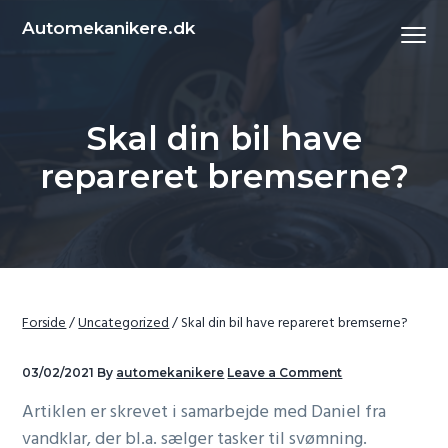
S
S
Automekanikere.dk
Menu
k
k
i
i
p
p
t
t
Skal din bil have
o
o
repareret bremserne?
p
c
r
o
i
n
m
t
a
e
r
n
Forside
/
Uncategorized
/
Skal din bil have repareret bremserne?
y
t
n
03/02/2021
By
automekanikere
Leave a Comment
a
Artiklen er skrevet i samarbejde med Daniel fra
v
vandklar, der bl.a. sælger tasker til svømning.
i