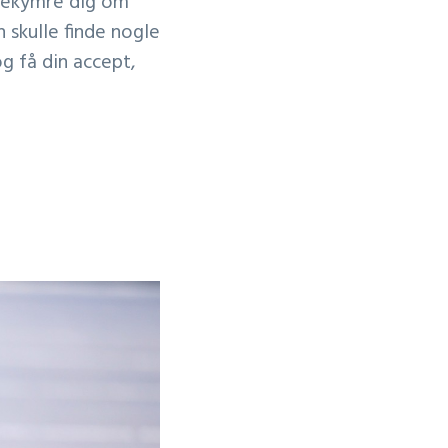
 bekymre dig om
 skulle finde nogle
og få din accept,