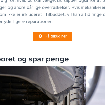
 dig for, hvad du skal vælge. Du slipper også for at
ger og andre dårlige overraskelser. Hvis mekanikeren
som ikke er inkluderet i tilbuddet, vil han altid ringe 
r yderligere reparationer.
Få tilbud her
poret og spar penge