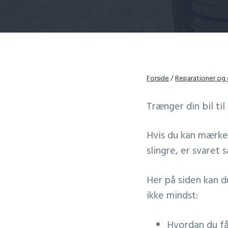
v
i
g
a
t
Forside
/
Reparationer og
i
o
Trænger din bil til
n
Hvis du kan mærke,
slingre, er svaret s
Her på siden kan du
ikke mindst:
Hvordan du får