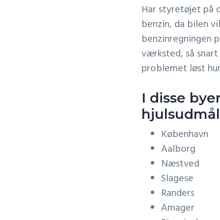
Har styretøjet på 
benzin, da bilen v
benzinregningen på
værksted, så snart 
problemet løst hur
I disse bye
hjulsudmål
København
Aalborg
Næstved
Slagese
Randers
Amager