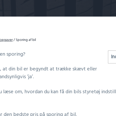
 opgaver
/
Sporing af bil
 en sporing?
In
 at din bil er begyndt at trække skævt eller
andsynligvis ’ja’.
 læse om, hvordan du kan få din bils styretøj indstil
 den bedste pris på sporing af bil.