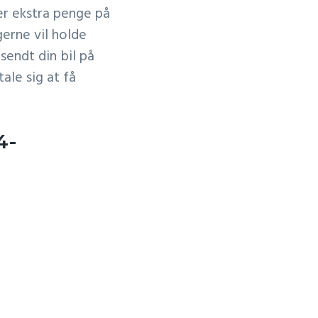
ger ekstra penge på
gerne vil holde
sendt din bil på
ale sig at få
4-