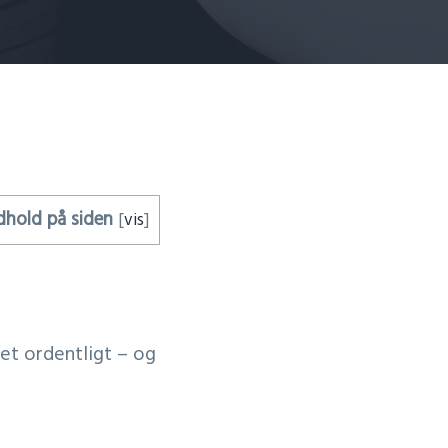
dhold på siden
[
vis
]
let ordentligt – og