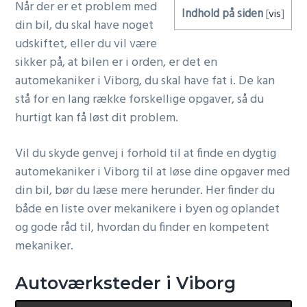
Når der er et problem med
Indhold på siden
[
vis
]
g
din bil, du skal have noget
a
udskiftet, eller du vil være
t
sikker på, at bilen er i orden, er det en
i
automekaniker i Viborg, du skal have fat i. De kan
o
stå for en lang række forskellige opgaver, så du
n
hurtigt kan få løst dit problem.
Vil du skyde genvej i forhold til at finde en dygtig
automekaniker i Viborg til at løse dine opgaver med
din bil, bør du læse mere herunder. Her finder du
både en liste over mekanikere i byen og oplandet
og gode råd til, hvordan du finder en kompetent
mekaniker.
Autoværksteder i Viborg