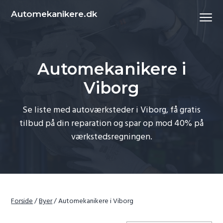
S
S
Automekanikere.dk
Menu
k
k
i
i
p
p
t
t
Automekanikere i
o
o
Viborg
p
c
r
o
Se liste med autoværksteder i Viborg, få gratis
i
n
tilbud på din reparation og spar op mod 40% på
m
t
værkstedsregningen.
a
e
r
n
y
t
n
a
Forside
/
Byer
/
Automekanikere i Viborg
v
i