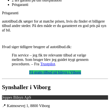
2 års garanti på din bilreparation
Prisgaranti
Prisgaranti
autotilbud.dk sørger for at matche prisen, hvis du finder et billigere
tilbud andre steder. På den måde er du garanteret en god pris på syn
af bil.
Hvad siger tidligere brugere af autotilbud.dk:
Fin service – jeg fik tre relevante tilbud at vælge
mellem. Som bruger blev jeg guidet trygt gennem
proceduren. – Fra
Trustpilot
.
Få gratis tilbud på bilsyn i Viborg
Synshaller i Viborg
Jeppes Bilsyn ApS
📍 Katmosevej 1, 8800 Viborg