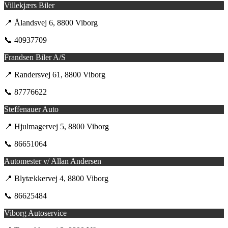
Villekjærs Biler
📍 Ålandsvej 6, 8800 Viborg
📞 40937709
Frandsen Biler A/S
📍 Randersvej 61, 8800 Viborg
📞 87776622
Steffenauer Auto
📍 Hjulmagervej 5, 8800 Viborg
📞 86651064
Automester v/ Allan Andersen
📍 Blytækkervej 4, 8800 Viborg
📞 86625484
Viborg Autoservice