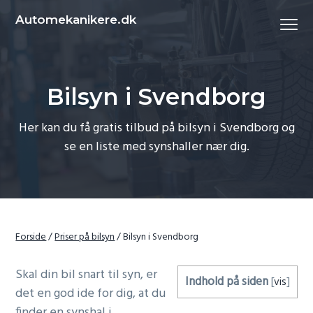
S
S
Automekanikere.dk
Menu
k
k
i
i
p
p
t
t
Bilsyn i Svendborg
o
o
p
c
Her kan du få gratis tilbud på bilsyn i Svendborg og
r
o
se en liste med synshaller nær dig.
i
n
m
t
a
e
r
n
y
t
Forside
/
Priser på bilsyn
/
Bilsyn i Svendborg
n
a
Skal din bil snart til syn, er
Indhold på siden
[
vis
]
v
det en god ide for dig, at du
i
finder en synshal i