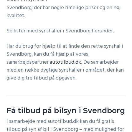
g
Svendborg, der har nogle rimelige priser og en høj
a
kvalitet.
t
i
Se listen med synshaller i Svendborg herunder.
o
Har du brug for hjælp til at finde den rette synshal i
n
Svendborg, kan du få hjælp af vores
samarbejdspartner
autotilbud.dk
. De samarbejder
med en række dygtige synshaller i området, der kan
give dig tre tilbud på opgaven.
Få tilbud på bilsyn i Svendborg
I samarbejde med autotilbud.dk kan du få gratis
tilbud på syn af bil i Svendborg – med mulighed for