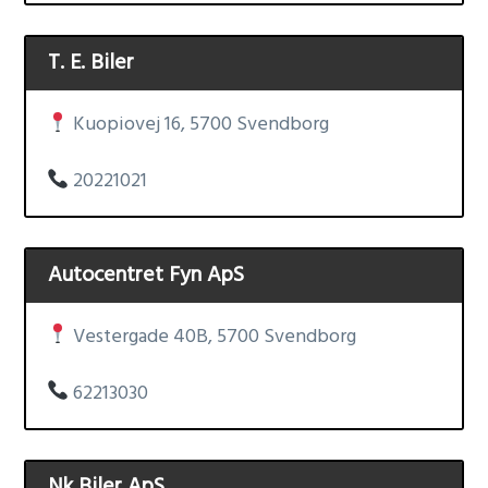
T. E. Biler
Kuopiovej 16, 5700 Svendborg
20221021
Autocentret Fyn ApS
Vestergade 40B, 5700 Svendborg
62213030
Nk Biler ApS