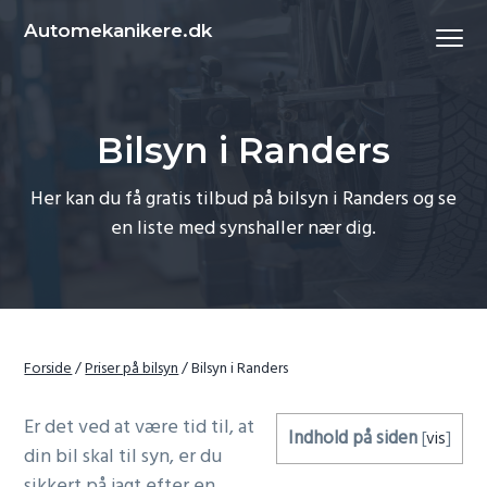
S
S
Automekanikere.dk
Menu
k
k
i
i
p
p
t
t
Bilsyn i Randers
o
o
p
c
Her kan du få gratis tilbud på bilsyn i Randers og se
r
o
en liste med synshaller nær dig.
i
n
m
t
a
e
r
n
y
t
Forside
/
Priser på bilsyn
/
Bilsyn i Randers
n
a
Er det ved at være tid til, at
Indhold på siden
[
vis
]
v
din bil skal til syn, er du
i
sikkert på jagt efter en