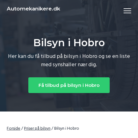
S
S
Automekanikere.dk
Menu
k
k
i
i
p
p
t
t
Bilsyn i Hobro
o
o
p
c
Her kan du få tilbud på bilsyn i Hobro og se en liste
r
o
med synshaller nær dig.
i
n
m
t
Få tilbud på bilsyn i Hobro
a
e
r
n
y
t
n
a
v
Forside
/
Priser på bilsyn
/
Bilsyn i Hobro
i