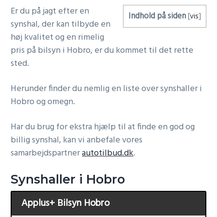
Er du på jagt efter en
g
Indhold på siden
[
vis
]
synshal, der kan tilbyde en
a
høj kvalitet og en rimelig
t
pris på bilsyn i Hobro, er du kommet til det rette
i
sted.
o
n
Herunder finder du nemlig en liste over synshaller i
Hobro og omegn.
Har du brug for ekstra hjælp til at finde en god og
billig synshal, kan vi anbefale vores
samarbejdspartner
autotilbud.dk
.
Synshaller i Hobro
Applus+ Bilsyn Hobro