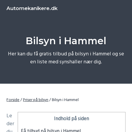
S
S
Automekanikere.dk
k
k
i
i
p
p
t
t
Bilsyn i Hammel
o
o
p
c
Her kan du få gratis tilbud på bilsyn i Hammel og se
r
o
en liste med synshaller nær dig.
i
n
m
t
a
e
r
n
y
t
Forside
/
Priser på bilsyn
/
Bilsyn i Hammel
n
a
Le
Indhold på siden
v
der
i
Få tilbud på bilsyn i Hammel
du