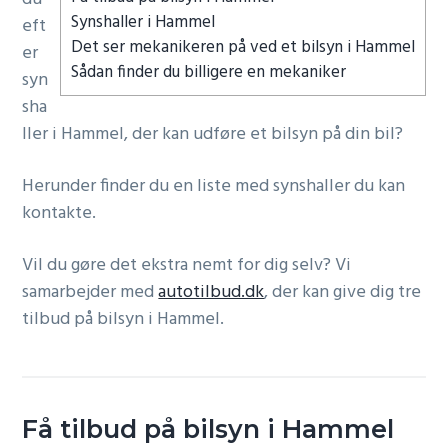
Synshaller i Hammel
g
eft
Det ser mekanikeren på ved et bilsyn i Hammel
a
er
Sådan finder du billigere en mekaniker
t
syn
i
sha
o
ller i Hammel, der kan udføre et bilsyn på din bil?
n
Herunder finder du en liste med synshaller du kan
kontakte.
Vil du gøre det ekstra nemt for dig selv? Vi
samarbejder med
autotilbud.dk
, der kan give dig tre
tilbud på bilsyn i Hammel.
Få tilbud på bilsyn i Hammel